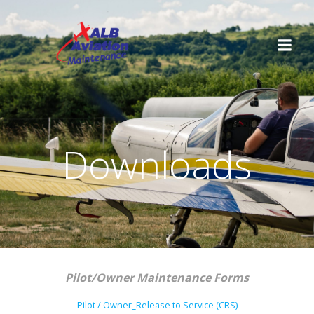
Zum
Inhalt
springen
Downloads
Pilot/Owner Maintenance Forms
Pilot / Owner_Release to Service (CRS)